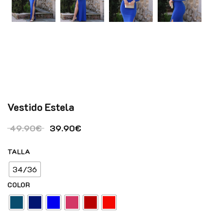
Vestido Estela
El precio original era: 49.90€.
El precio actual es: 39.90€.
49.90
€
39.90
€
TALLA
34/36
COLOR