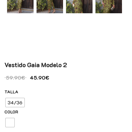
Vestido Gaia Modelo 2
El precio original era: 59.90€.
El precio actual es: 45.90€.
59.90
€
45.90
€
TALLA
34/36
COLOR