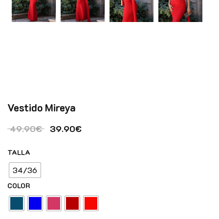
Vestido Mireya
El precio original era: 49.90€.
El precio actual es: 39.90€.
49.90
€
39.90
€
TALLA
34/36
COLOR