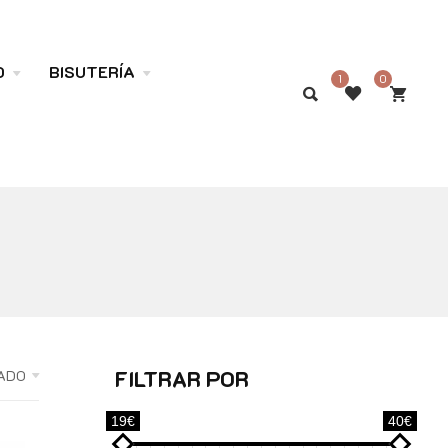
O
BISUTERÍA
1
0
FILTRAR POR
ADO
19€
40€