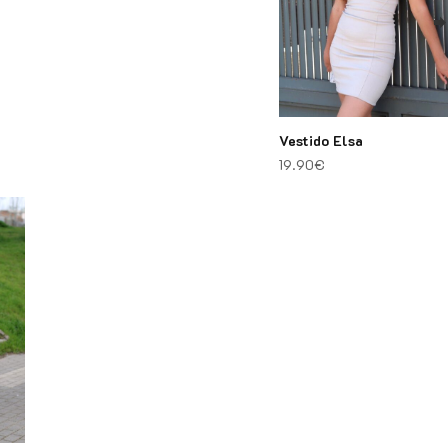
Vestido Elsa
19.90
€