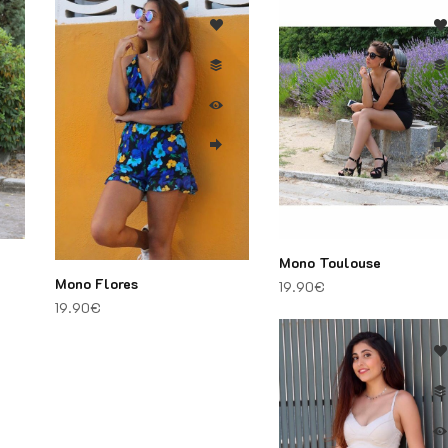
Mono Toulouse
Mono Flores
l era: 39.90€.
io actual es: 29.90€.
19.90
€
19.90
€