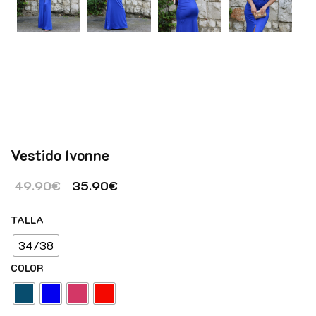
Vestido Ivonne
El precio original era: 49.90€.
El precio actual es: 35.90€.
49.90
€
35.90
€
TALLA
34/38
COLOR