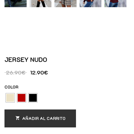
JERSEY NUDO
El precio original era: 26.90€.
El precio actual es: 12.90€.
26.90
€
12.90
€
COLOR
AÑADIR AL CARRITO