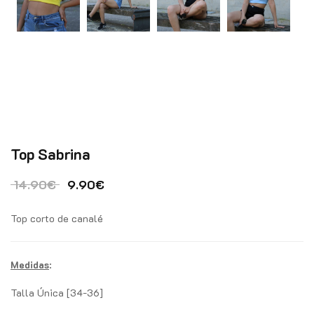
Top Sabrina
El precio original era: 14.90€.
El precio actual es: 9.90€.
14.90
€
9.90
€
Top corto de canalé
Medidas
:
Talla Única [34-36]