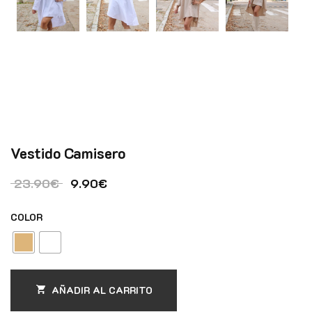
Vestido Camisero
El precio original era: 23.90€.
El precio actual es: 9.90€.
23.90
€
9.90
€
COLOR
AÑADIR AL CARRITO